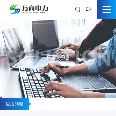
EN
首页
关于我们
产品中心
应用领域
新闻中心
应用领域
工业自动化
应用领域
石油开采